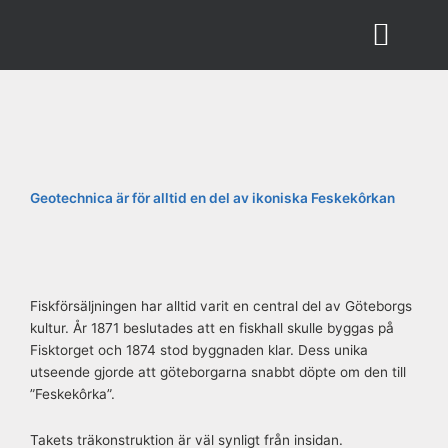
Hoppa
till
innehåll
AFFÄRSIDÉ & VISION
KONTAKTA OSS
Geotechnica är för alltid en del av ikoniska Feskekôrkan
Fiskförsäljningen har alltid varit en central del av Göteborgs
kultur. År 1871 beslutades att en fiskhall skulle byggas på
Fisktorget och 1874 stod byggnaden klar. Dess unika
utseende gjorde att göteborgarna snabbt döpte om den till
”Feskekôrka”.
Takets träkonstruktion är väl synligt från insidan.