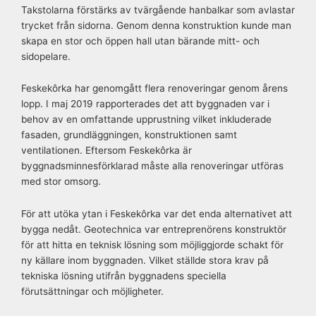
Takstolarna förstärks av tvärgående hanbalkar som avlastar
trycket från sidorna. Genom denna konstruktion kunde man
skapa en stor och öppen hall utan bärande mitt- och
sidopelare.
Feskekôrka har genomgått flera renoveringar genom årens
lopp. I maj 2019 rapporterades det att byggnaden var i
behov av en omfattande upprustning vilket inkluderade
fasaden, grundläggningen, konstruktionen samt
ventilationen. Eftersom Feskekôrka är
byggnadsminnesförklarad måste alla renoveringar utföras
med stor omsorg.
För att utöka ytan i Feskekôrka var det enda alternativet att
bygga nedåt. Geotechnica var entreprenörens konstruktör
för att hitta en teknisk lösning som möjliggjorde schakt för
ny källare inom byggnaden. Vilket ställde stora krav på
tekniska lösning utifrån byggnadens speciella
förutsättningar och möjligheter.