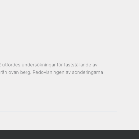
2 utfördes undersökningar för fastställande av
morän ovan berg. Redovisningen av sonderingarna