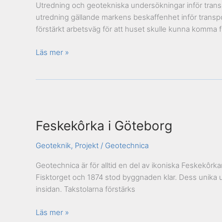
Utredning och geotekniska undersökningar inför trans
utredning gällande markens beskaffenhet inför transport 
förstärkt arbetsväg för att huset skulle kunna komma fram
Läs mer »
Feskekôrka
i
Feskekôrka i Göteborg
Göteborg
Geoteknik
,
Projekt
/
Geotechnica
Geotechnica är för alltid en del av ikoniska Feskekôrkan
Fisktorget och 1874 stod byggnaden klar. Dess unika ut
insidan. Takstolarna förstärks
Läs mer »