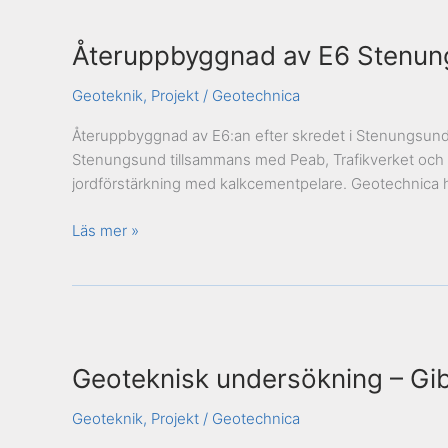
Återuppbyggnad
av
Återuppbyggnad av E6 Stenu
E6
Stenungsundsmotet
Geoteknik
,
Projekt
/
Geotechnica
Återuppbyggnad av E6:an efter skredet i Stenungsund 
Stenungsund tillsammans med Peab, Trafikverket och 
jordförstärkning med kalkcementpelare. Geotechnica h
Läs mer »
Geoteknisk
undersökning
Geoteknisk undersökning – Gibr
–
Gibraltarvillan
Geoteknik
,
Projekt
/
Geotechnica