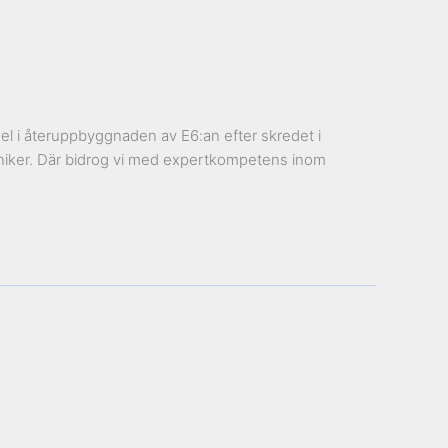
l i återuppbyggnaden av E6:an efter skredet i
niker. Där bidrog vi med expertkompetens inom