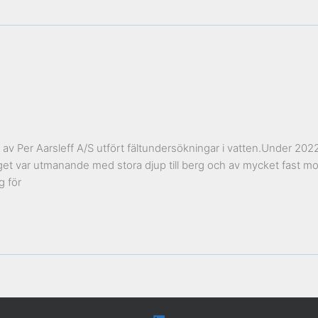
av Per Aarsleff A/S utfört fältundersökningar i vatten.Under 202
get var utmanande med stora djup till berg och av mycket fast 
g för