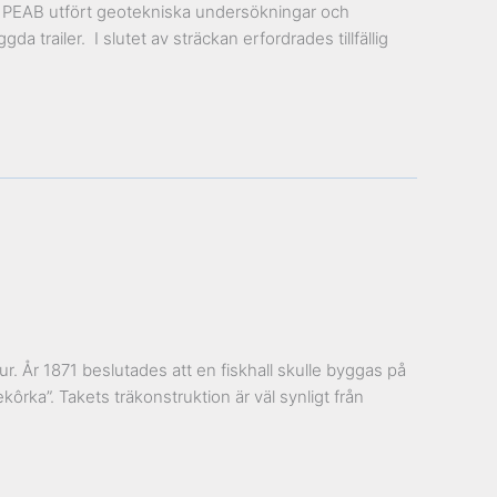
av PEAB utfört geotekniska undersökningar och
 trailer. I slutet av sträckan erfordrades tillfällig
tur. År 1871 beslutades att en fiskhall skulle byggas på
rka”. Takets träkonstruktion är väl synligt från