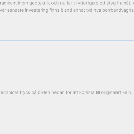
 i framkant inom geoteknik och nu tar vi ytterligare ett steg framå
I vår senaste investering finns bland annat två nya borrbandvagn
chnica! Tryck på bilden nedan för att komma till originalartikeln.