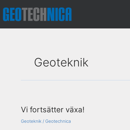
Hoppa
till
innehåll
Geoteknik
Vi
fortsätter
Vi fortsätter växa!
växa!
Geoteknik
/
Geotechnica