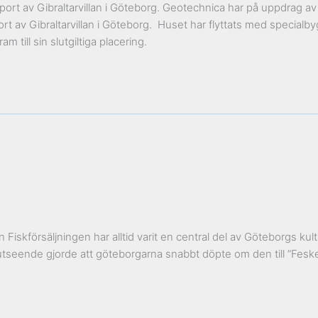
port av Gibraltarvillan i Göteborg. Geotechnica har på uppdrag 
av Gibraltarvillan i Göteborg. Huset har flyttats med specialbyggda
 till sin slutgiltiga placering.
 Fiskförsäljningen har alltid varit en central del av Göteborgs kul
seende gjorde att göteborgarna snabbt döpte om den till ”Feskekô