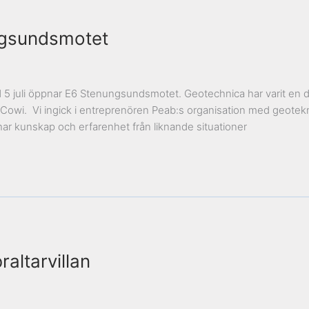
ngsundsmotet
5 juli öppnar E6 Stenungsundsmotet. Geotechnica har varit en de
Cowi. Vi ingick i entreprenören Peab:s organisation med geotek
ar kunskap och erfarenhet från liknande situationer
altarvillan