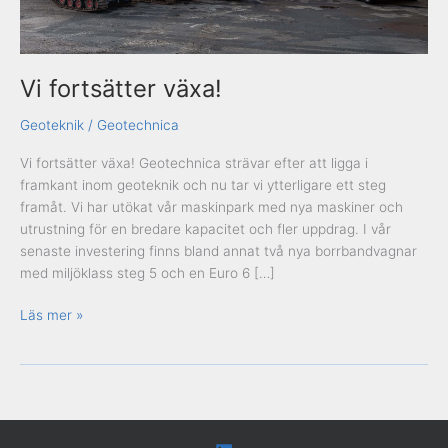
Vi fortsätter växa!
Geoteknik
/
Geotechnica
Vi fortsätter växa! Geotechnica strävar efter att ligga i
framkant inom geoteknik och nu tar vi ytterligare ett steg
framåt. Vi har utökat vår maskinpark med nya maskiner och
utrustning för en bredare kapacitet och fler uppdrag. I vår
senaste investering finns bland annat två nya borrbandvagnar
med miljöklass steg 5 och en Euro 6 […]
Läs mer »